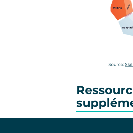
Source:
Ski
Ressourc
suppléme