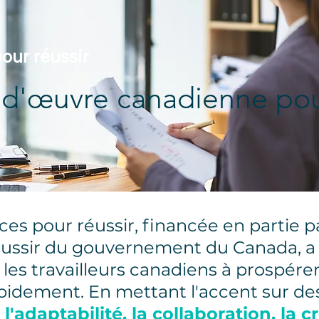
our réussir
n-d'œuvre canadienne po
nces pour réussir, financée en partie
ussir du gouvernement du Canada, a
 les travailleurs canadiens à prospére
rapidement. En mettant l'accent sur 
e
l'adaptabilité, la collaboration, la cr