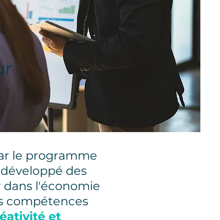
ur
 par le programme
 développé des
r dans l'économie
des compétences
éativité et