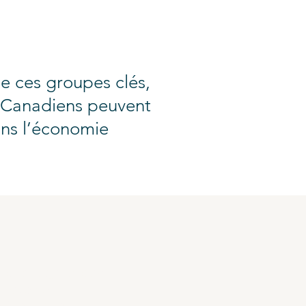
e ces groupes clés,
es Canadiens peuvent
ans l’économie
ditions générales
itique de
fidentialité