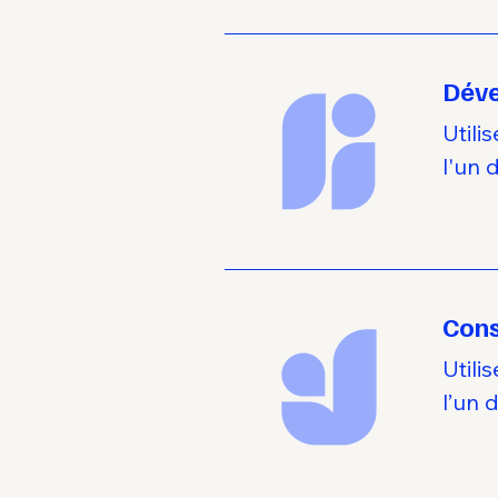
Déve
Utili
l'un 
Cons
Utili
l’un 