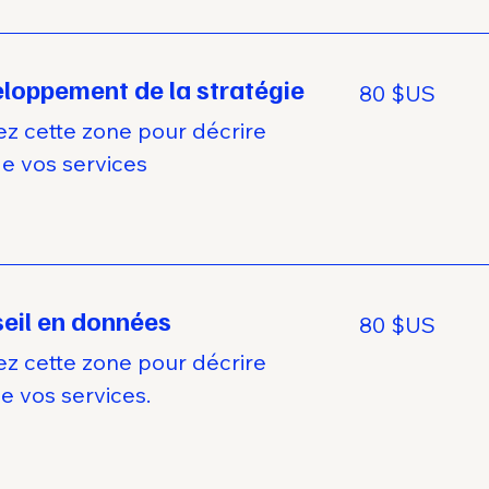
loppement de la stratégie
80
80 $US
dollars
des
États-
sez cette zone pour décrire
Unis
de vos services
eil en données
80
80 $US
dollars
des
États-
sez cette zone pour décrire
Unis
de vos services.