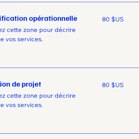
ification opérationnelle
80
80 $US
dollars
des
États-
sez cette zone pour décrire
Unis
de vos services.
ion de projet
80
80 $US
dollars
des
États-
sez cette zone pour décrire
Unis
de vos services.